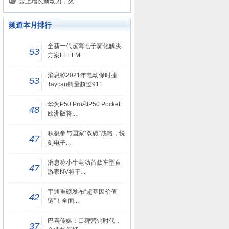
云上增长新动力，火
频道本月排行
全新一代超薄电子雾化解决
53
方案FEELM...
消息称2021年电动保时捷
53
Taycan销量超过911
华为P50 Pro和P50 Pocket
48
欧洲版将...
积极参与国家“双碳”战略，悦
47
刻电子...
消息称小牛电动首款车型自
47
游家NV将于...
宇通重磅发布“超基因价值
42
链”！全面...
巴喜传媒：口碑营销时代，
37