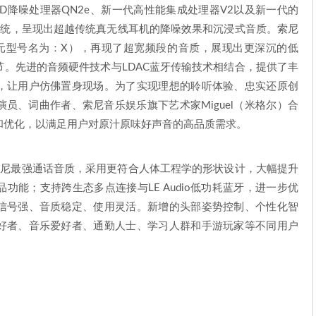
D降噪处理器QN2e、新一代高性能集成处理器V2以及新一代的
系统，呈现出超越传统真无线耳机的降噪效果和沉浸式音质。索尼
元型号名为：X），再现了超宽频段的音质，展现出更深沉的低
。先进的音频硬件技术与LDAC蓝牙传输技术相结合，提供了丰
，让用户仿佛置身现场。为了实现理想的聆听体验、忠实还原创
员、词曲作者、索尼音乐娱乐旗下艺术家Miguel（米格尔）合
和优化，以满足用户对原汁原味好声音的高品质需求。
索尼最强通话音质，采用更符合人体工程学的形状设计，大幅提升
功能；支持跨生态多点连接与LE Audio低功耗蓝牙，进一步优
信号强、音质稳定、使用灵活。新增的头部姿势控制、个性化智
好者、音乐爱好者、通勤人士、学习人群和手游玩家等不同用户