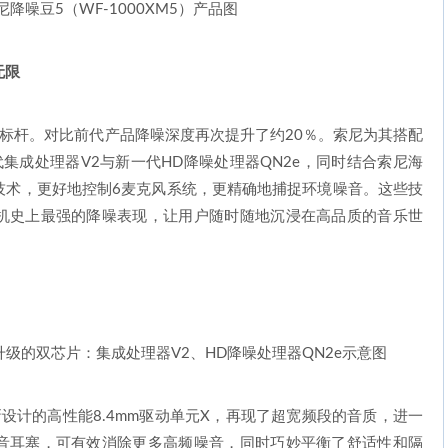
尼降噪豆5（WF-1000XM5）产品图
无限
标杆。对比前代产品降噪深度再次提升了约20％。索尼为其搭配
集成处理器V2与新一代HD降噪处理器QN2e，同时结合索尼海
技术，更好地控制6麦克风系统，更精确地捕捉环境噪音。这些技
机史上最强的降噪表现，让用户随时随地沉浸在高品质的音乐世
级的双芯片：集成处理器V2、HD降噪处理器QN2e示意图
设计的高性能8.4mm驱动单元X，再现了超宽频段的音质，进一
音耳塞，可有效消除更多高频噪音，同时巧妙平衡了舒适性和隔