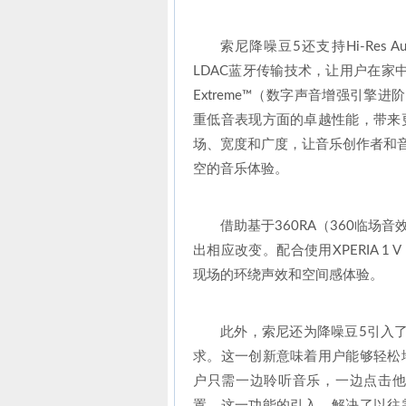
索尼降噪豆5还支持Hi-Res 
LDAC蓝牙传输技术，让用户在家
Extreme™（数字声音增强引擎进阶版）
重低音表现方面的卓越性能，带来
场、宽度和广度，让音乐创作者和音
空的音乐体验。
借助基于360RA（360临
出相应改变。配合使用XPERIA 
现场的环绕声效和空间感体验。
此外，索尼还为降噪豆5引入
求。这一创新意味着用户能够轻松
户只需一边聆听音乐，一边点击他
置。这一功能的引入，解决了以往