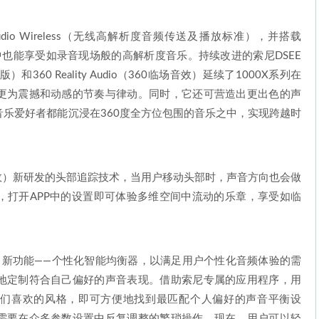
Audio Wireless（无线高解析度音频传送及播放标准），并搭载
中也能享受如录音现场般的高解析度音乐。持续改进的索尼DSEE
和360 Reality Audio（360临场音效）延续了1000X系列在
更为震撼和动感的节奏与律动。同时，它还可营造出更出色的声
乐爱好者都能沉浸在360度全方位包围的音乐之中，实现跨越时
场音效）新研发的头部追踪技术，当用户移动头部时，声音方向也会做
1 V，打开APP中的设置即可体验多维空间中流动的乐章，享受如临
了新功能——个性化智能均衡器，以满足用户个性化音频体验的需
地定制符合自己偏好的声音表现。借助索尼专属的应用程序，用
们喜欢的风格，即可方便地找到最匹配个人偏好的声音平衡设
需要在众多参数设置中反复调整的繁琐操作。现在，用户可以轻