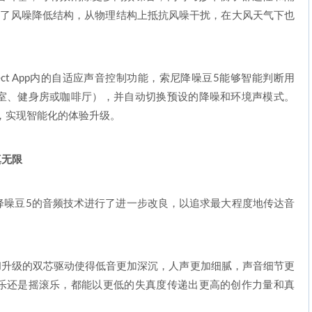
备了风噪降低结构，从物理结构上抵抗风噪干扰，在大风天气下也
s Connect App内的自适应声音控制功能，索尼降噪豆5能够智能判断用
室、健身房或咖啡厅），并自动切换预设的降噪和环境声模式。
，实现智能化的体验升级。
真无限
降噪豆5的音频技术进行了进一步改良，以追求最大程度地传达音
X和升级的双芯驱动使得低音更加深沉，人声更加细腻，声音细节更
乐还是摇滚乐，都能以更低的失真度传递出更高的创作力量和真