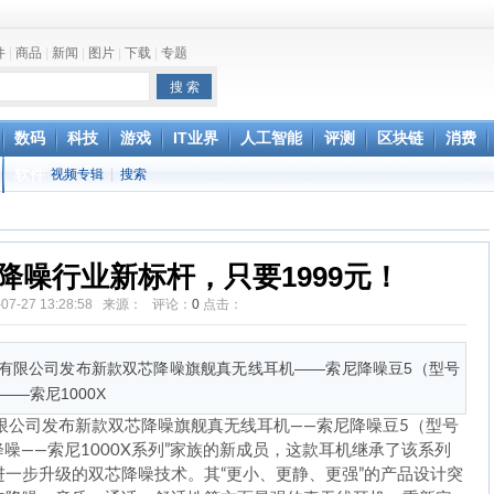
件
|
商品
|
新闻
|
图片
|
下载
|
专题
one最快明年下半年发布
数码
科技
游戏
IT业界
人工智能
评测
区块链
消费
软件
视频专辑
|
搜索
撑
不正当竞争
降噪行业新标杆，只要1999元！
-07-27 13:28:58 来源： 评论：
0
点击：
国）有限公司发布新款双芯降噪旗舰真无线耳机——索尼降噪豆5（型号
——索尼1000X
）有限公司发布新款双芯降噪旗舰真无线耳机——索尼降噪豆5（型号
舰降噪——索尼1000X系列”家族的新成员，这款耳机继承了该系列
一步升级的双芯降噪技术。其“更小、更静、更强”的产品设计突