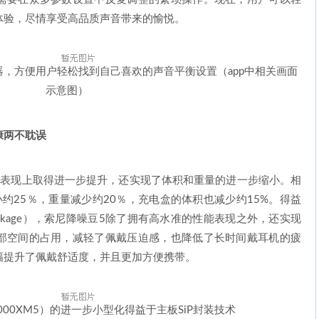
体验，尽情享受高品质声音带来的愉悦。
器，方便用户轻松找到自己喜欢的声音平衡设置（app中相关画面
示意图）
康两不耽误
质表现上取得进一步提升，还实现了体积和重量的进一步缩小。相
约25％，重量减少约20％，充电盒的体积也减少约15%。得益
n Package），索尼降噪豆5除了拥有高水准的性能表现之外，还实现
部空间的占用，减轻了佩戴压迫感，也降低了长时间戴耳机的疲
幅提升了佩戴舒适度，并且更加方便携带。
000XM5）的进一步小型化得益于主板SiP封装技术