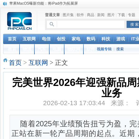
苹果MacOS曝新功能：将iPad作为拓展屏
DS四款新能源车型上海车展亚洲首秀
普通文章
|
图片集
|
软件
|
商品
|
新闻
|
图片
|
下载
|
专题
苹果与高通和解 英特尔失去重要移动客户
小米高管：虽然高通与苹果和解，但5G iPhone最快明年下半年发布
iOS 13加入黑暗模式 多功能加持6月份见
高通与苹果达成和解，双方达成6年许可协议
首页
互联网
电信
创投
家电
数码
科技
游戏
IT
元宇宙持续火热 应用爆发落地需实时网络支撑
教育
物流
汽车
电脑
物联网
软件
视频专辑
|
搜索
山姆会员店APP默认五星好评被罚30万 涉不正当竞争
巴黎圣母院大火肆虐，人类文明的一场浩劫
首页
>
互联网
> 正文
奔驰维权女车主捅出了一个最大的瓜
完美世界2026年迎强新品周
业务
2026-02-13 17:03:44 来源：
随着2025年业绩预告扭亏为盈，完美世
正站在新一轮产品周期的起点。近期